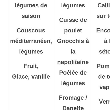
légumes de
légumes
Cail
saison
sur 
Cuisse de
Couscous
poulet
Enco
méditerranéen,
Gnocchis à
à 
légumes
la
sét
napolitaine
Fruit,
Pom
Poêlée de
Glace, vanille
de t
légumes
vap
Fromage /
Ver
Danette