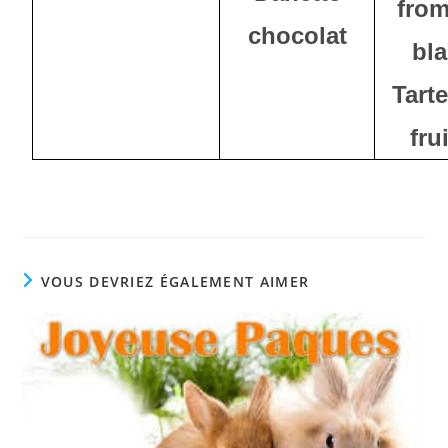
fro
chocolat
bl
Tart
fru
VOUS DEVRIEZ ÉGALEMENT AIMER