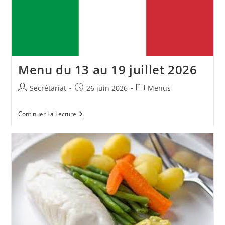
Menu du 13 au 19 juillet 2026
Auteur/autrice
Publication
Post
Secrétariat
26 juin 2026
Menus
de
publiée :
category:
la
Menu
Continuer La Lecture
publication :
Du
13
Au
19
Juillet
2026