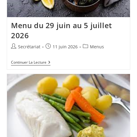
Menu du 29 juin au 5 juillet
2026
Auteur/autrice
Publication
Post
Secrétariat
11 juin 2026
Menus
de
publiée :
category:
la
Menu
Continuer La Lecture
publication :
Du
29
Juin
Au
5
Juillet
2026