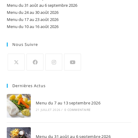
Menu du 31 août au 6 septembre 2026
Menu du 24 au 30 août 2026
Menu du 17 au 23 août 2026
Menu du 10 au 16 août 2026
Nous Suivre
S’ouvre
S’ouvre
S’ouvre
S’ouvre
dans
dans
dans
dans
Dernières Actus
un
un
un
un
nouvel
nouvel
nouvel
nouvel
Menu du 7 au 13 septembre 2026
onglet
onglet
onglet
onglet
21 JUILLET 2026
/
0 COMMENTAIRE
Menu du 31 août au 6 septembre 2026