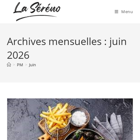
Skip
to
Menu
content
Archives mensuelles : juin
2026
>
PM
>
Juin