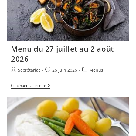
Menu du 27 juillet au 2 août
2026
Auteur/autrice
Publication
Post
Secrétariat
26 juin 2026
Menus
de
publiée :
category:
la
Menu
Continuer La Lecture
publication :
Du
27
Juillet
Au
2
Août
2026