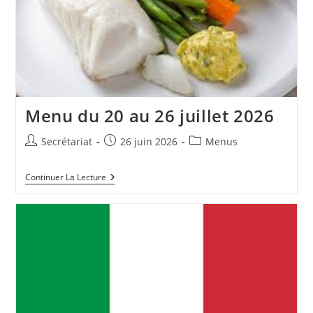
Menu du 20 au 26 juillet 2026
Auteur/autrice
Publication
Post
Secrétariat
26 juin 2026
Menus
de
publiée :
category:
la
Menu
Continuer La Lecture
publication :
Du
20
Au
26
Juillet
2026