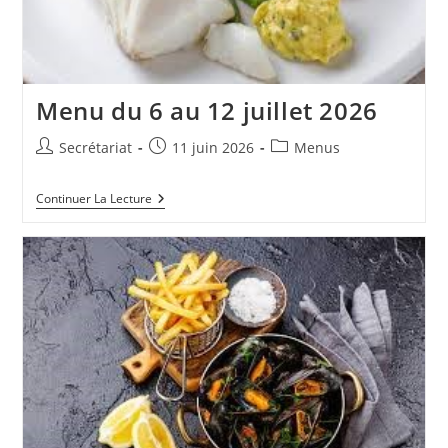
Menu du 6 au 12 juillet 2026
Auteur/autrice
Publication
Post
Secrétariat
11 juin 2026
Menus
de
publiée :
category:
la
Menu
Continuer La Lecture
publication :
Du
6
Au
12
Juillet
2026