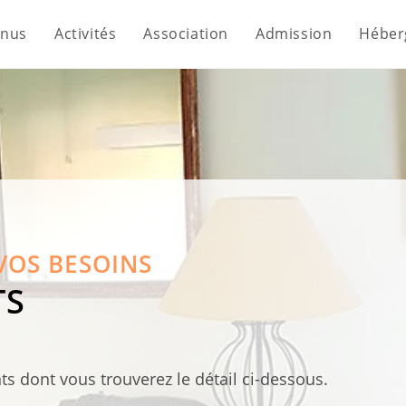
nus
Activités
Association
Admission
Héber
VOS BESOINS
TS
s dont vous trouverez le détail ci-dessous.